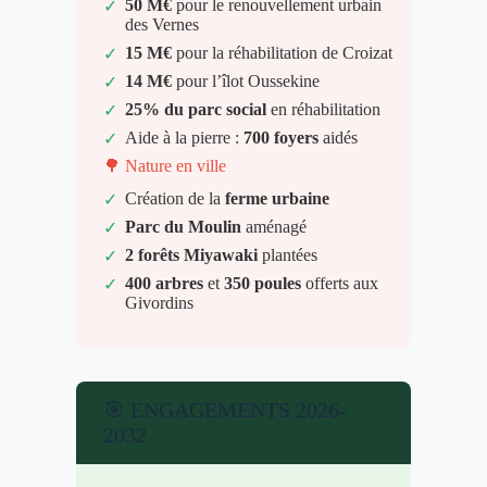
50 M€
pour le renouvellement urbain
✓
des Vernes
15 M€
pour la réhabilitation de Croizat
✓
14 M€
pour l’îlot Oussekine
✓
25% du parc social
en réhabilitation
✓
Aide à la pierre :
700 foyers
aidés
✓
🌳 Nature en ville
Création de la
ferme urbaine
✓
Parc du Moulin
aménagé
✓
2 forêts Miyawaki
plantées
✓
400 arbres
et
350 poules
offerts aux
✓
Givordins
🎯 ENGAGEMENTS 2026-
2032